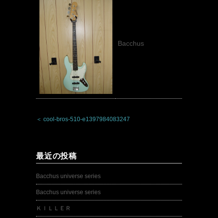
Bacchus
＜ cool-bros-510-e1397984083247
最近の投稿
Bacchus universe series
Bacchus universe series
ＫＩＬＬＥＲ