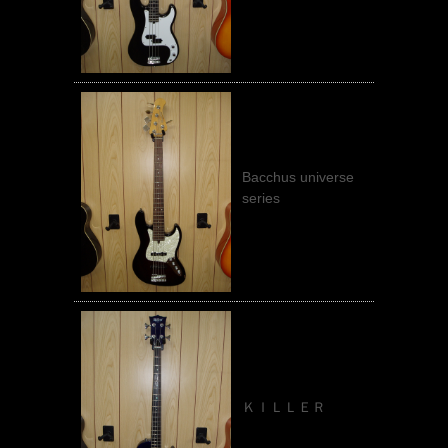
Bacchus universe
series
ＫＩＬＬＥＲ