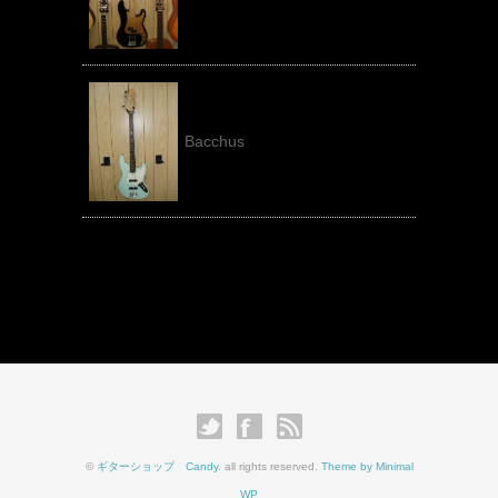
Bacchus
©
ギターショップ Candy
. all rights reserved.
Theme by Minimal
WP