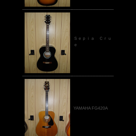
Ｓｅｐｉａ Ｃｒｕ
ｅ
YAMAHA FG420A