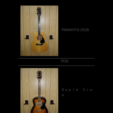
YMAHA FG-201B
POS
Ｓｅｐｉａ Ｃｒｕ
ｅ